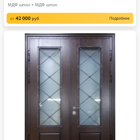
МДФ шпон + МДФ шпон
42 000
руб
Подробнее
от