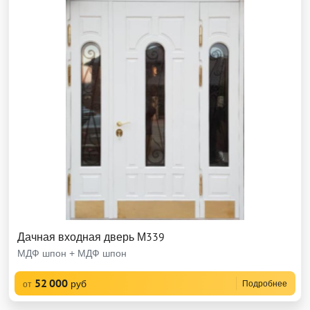
Дачная входная дверь М339
МДФ шпон + МДФ шпон
52 000
руб
Подробнее
от