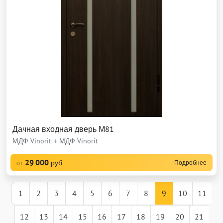
Дачная входная дверь М81
МДФ Vinorit + МДФ Vinorit
29 000
руб
Подробнее
от
1
2
3
4
5
6
7
8
9
10
11
12
13
14
15
16
17
18
19
20
21