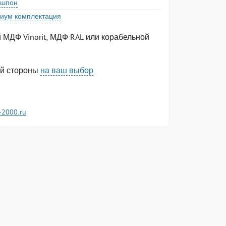
шпон
иум комплектация
 МДФ Vinorit, МДФ RAL или корабельной
ей стороны
на ваш выбор
-2000.ru