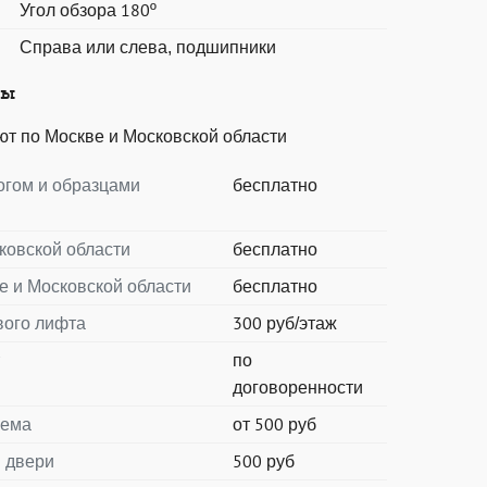
Угол обзора 180º
Справа или слева, подшипники
ты
т по Москве и Московской области
огом и образцами
бесплатно
ковской области
бесплатно
е и Московской области
бесплатно
вого лифта
300 руб/этаж
т
по
договоренности
оема
от 500 руб
 двери
500 руб