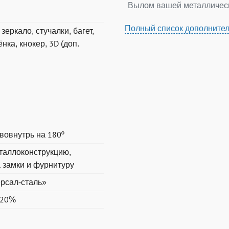
Вылом вашей металличес
Полный список дополнител
зеркало, стучалки, багет,
нка, кнокер, 3D (доп.
вовнутрь на 180º
еталлоконструкцию,
а замки и фурнитуру
рсал-сталь»
 20%