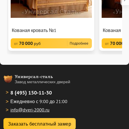
Кованая кровать №1
Кованая кр
70 000
70 000
руб
р
Подробнее
от
от
Универсал-сталь
Завод металлических дверей
8 (495) 150-11-30
Ежедневно с 9:00 до 21:00
info@dveri-2000.ru
Заказать бесплатный замер