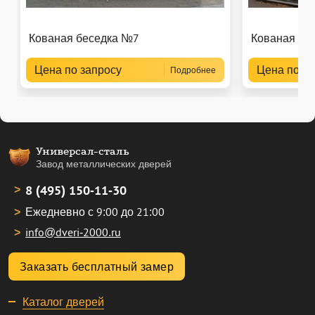
Кованая беседка №7
Кованая бе
Цена по запросу
Цена по за
Подробнее
Универсал-сталь
Завод металлических дверей
8 (495) 150-11-30
Ежедневно с 9:00 до 21:00
info@dveri-2000.ru
Заказать бесплатный замер
Каталог дверей