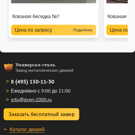
Кованая беседка №7
Кованая бе
Цена по запросу
Цена по за
Подробнее
Универсал-сталь
Завод металлических дверей
8 (495) 150-11-30
Ежедневно с 9:00 до 21:00
info@dveri-2000.ru
Заказать бесплатный замер
Каталог дверей