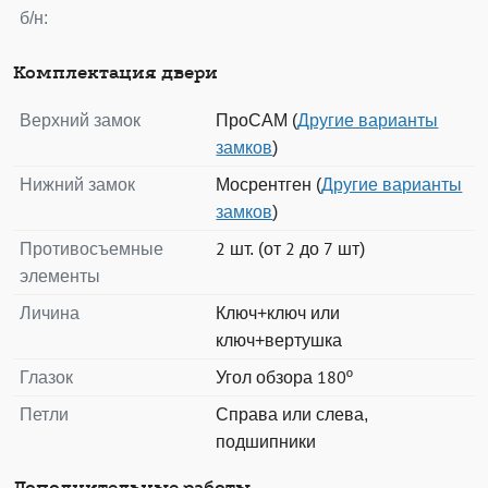
б/н:
Комплектация двери
Верхний замок
ПроСАМ (
Другие варианты
замков
)
Нижний замок
Мосрентген (
Другие варианты
замков
)
Противосъемные
2 шт. (от 2 до 7 шт)
элементы
Личина
Ключ+ключ или
ключ+вертушка
Глазок
Угол обзора 180º
Петли
Справа или слева,
подшипники