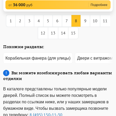
36 000
руб
Подробнее
от
1
2
3
4
5
6
7
8
9
10
11
12
13
14
15
Похожие разделы:
Корабельная фанера (для улицы)
Двери с витражом
Вы можете комбинировать любые варианты
отделки
В каталоге представлены только популярные модели
дверей. Полный список вы можете посмотреть в
разделах по ссылкам ниже, или у наших замерщиков в
бумажном виде. Чтобы вызвать замерщика позвоните
по телефону:
8 (495) 150-11-30