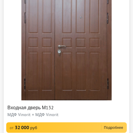
Входная дверь М132
МДФ Vinorit + МДФ Vinorit
32 000
руб
Подробнее
от