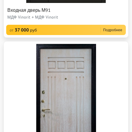
Входная дверь М91
МДФ Vinorit + МДФ Vinorit
37 000
руб
Подробнее
от