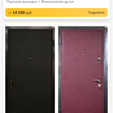
Порошок крокодил + Винилискожа дутая
14 100
руб
Подробнее
от