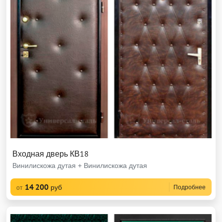
Входная дверь КВ18
Винилискожа дутая + Винилискожа дутая
14 200
руб
Подробнее
от