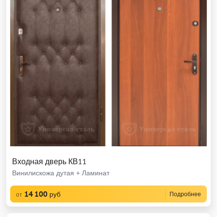
Входная дверь КВ11
Винилискожа дутая + Ламинат
14 100
руб
Подробнее
от