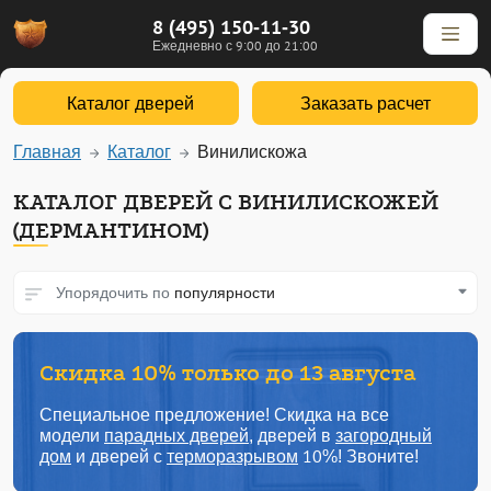
8 (495) 150-11-30
Ежедневно с 9:00 до 21:00
Каталог дверей
Заказать расчет
Главная
Каталог
Винилискожа
КАТАЛОГ ДВЕРЕЙ С ВИНИЛИСКОЖЕЙ
(ДЕРМАНТИНОМ)
Упорядочить по
популярности
Скидка 10% только до 13 августа
Специальное предложение! Скидка на все
модели
парадных дверей
, дверей в
загородный
дом
и дверей с
терморазрывом
10%! Звоните!