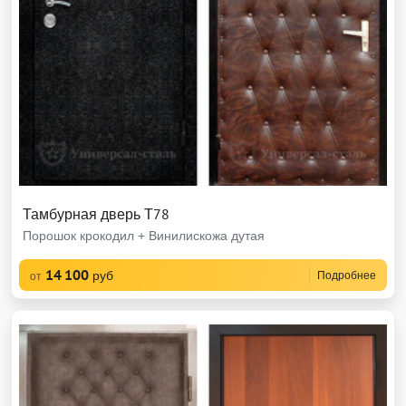
Тамбурная дверь Т78
Порошок крокодил + Винилискожа дутая
14 100
руб
Подробнее
от