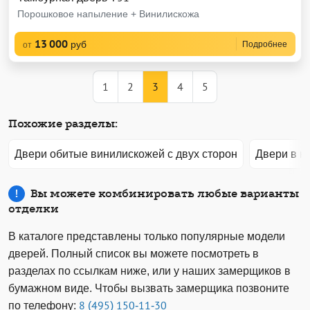
Порошковое напыление + Винилискожа
13 000
руб
Подробнее
от
1
2
3
4
5
Похожие разделы:
Двери обитые винилискожей с двух сторон
Двери в к
Вы можете комбинировать любые варианты
отделки
В каталоге представлены только популярные модели
дверей. Полный список вы можете посмотреть в
разделах по ссылкам ниже, или у наших замерщиков в
бумажном виде. Чтобы вызвать замерщика позвоните
по телефону:
8 (495) 150-11-30