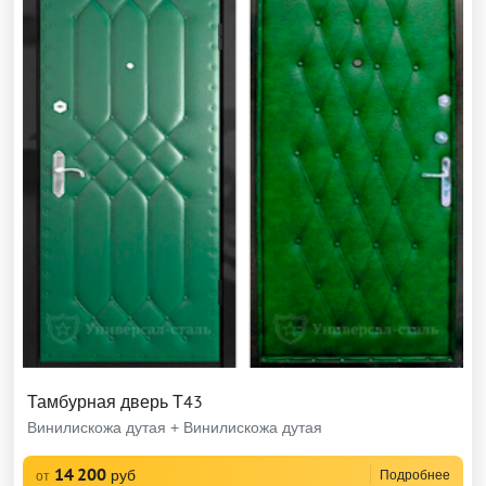
Тамбурная дверь Т43
Винилискожа дутая + Винилискожа дутая
14 200
руб
Подробнее
от