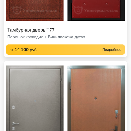
Тамбурная дверь Т77
Порошок крокодил + Винилискожа дутая
14 100
руб
Подробнее
от