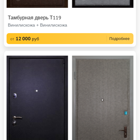
Тамбурная дверь Т119
Винилискожа + Винилискожа
12 000
руб
Подробнее
от