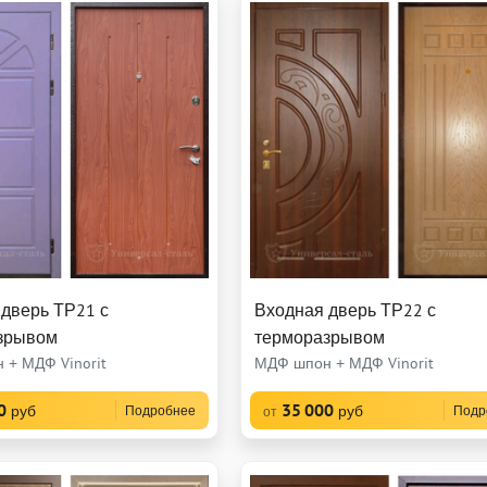
дверь ТР21 с
Входная дверь ТР22 с
зрывом
терморазрывом
 + МДФ Vinorit
МДФ шпон + МДФ Vinorit
0
35 000
руб
руб
Подробнее
Подр
от