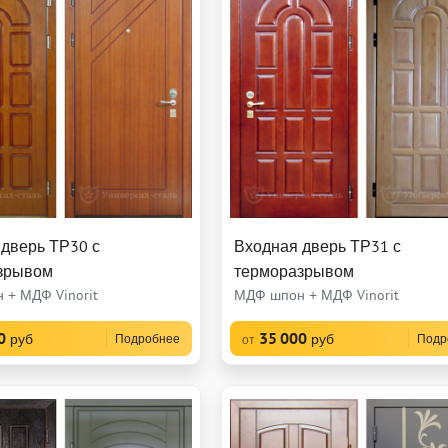
дверь ТР30 с
Входная дверь ТР31 с
зрывом
терморазрывом
 + МДФ Vinorit
МДФ шпон + МДФ Vinorit
0
35 000
руб
руб
Подробнее
Подр
от