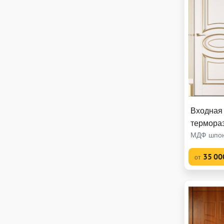
Входная 
термора
МДФ шпон
35 00
от