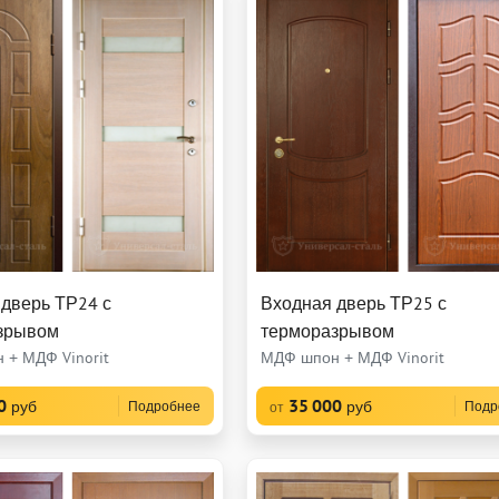
дверь ТР24 с
Входная дверь ТР25 с
зрывом
терморазрывом
 + МДФ Vinorit
МДФ шпон + МДФ Vinorit
0
35 000
руб
руб
Подробнее
Подр
от