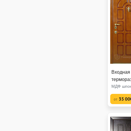
Входная 
термора
МДФ шпон
35 00
от