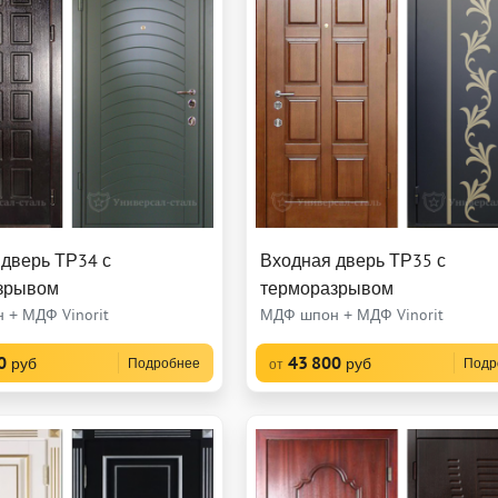
дверь ТР34 с
Входная дверь ТР35 с
зрывом
терморазрывом
 + МДФ Vinorit
МДФ шпон + МДФ Vinorit
0
43 800
руб
руб
Подробнее
Подр
от