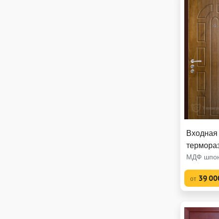
Входная 
термора
МДФ шпон
39 00
от