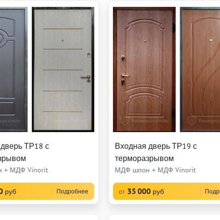
дверь ТР18 с
Входная дверь ТР19 с
зрывом
терморазрывом
 + МДФ Vinorit
МДФ шпон + МДФ Vinorit
0
35 000
руб
руб
Подробнее
Подр
от