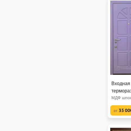
Входная 
термора
МДФ шпон
35 00
от