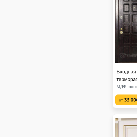
Входная 
термора
МДФ шпон
35 00
от