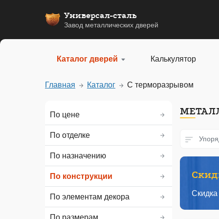
Универсал-сталь
Завод металлических дверей
Каталог дверей
Калькулятор
Главная
Каталог
С терморазрывом
МЕТАЛ
По цене
По отделке
Упоря
По назначению
Скидк
По конструкции
Скидка
По элементам декора
По размерам