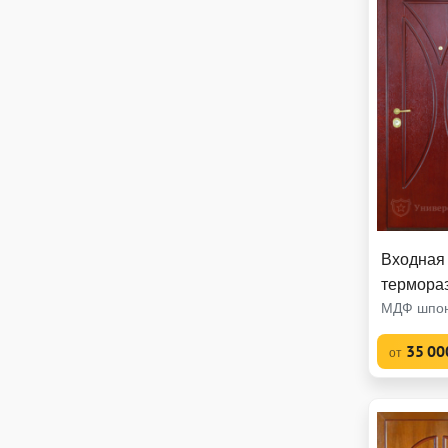
Входная 
термора
МДФ шпон
35 00
от