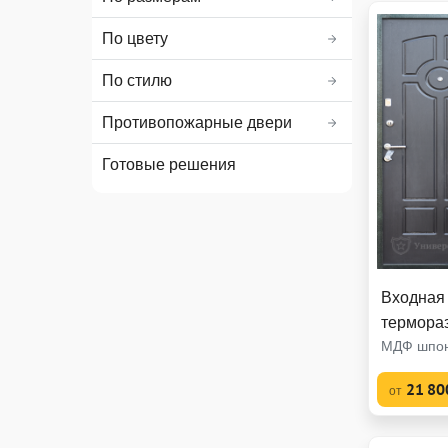
По цвету
По стилю
Противопожарные двери
Готовые решения
Входная 
термора
МДФ шпон
21 80
от