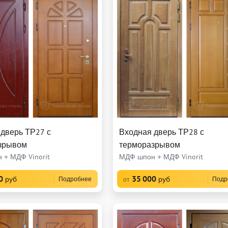
дверь ТР27 с
Входная дверь ТР28 с
зрывом
терморазрывом
 + МДФ Vinorit
МДФ шпон + МДФ Vinorit
0
35 000
руб
руб
Подробнее
Подр
от