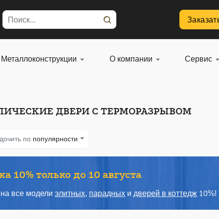
Заказат
Металлоконструкции
О компании
Сервис
ЛИЧЕСКИЕ ДВЕРИ С ТЕРМОРАЗРЫВОМ
дочить по
популярности
а 10% только до 10 августа
 на все модели
элитных
,
парадных
и
дверей в коттедж
10%! 