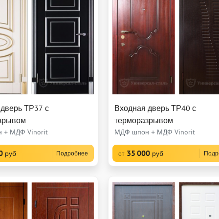
дверь ТР37 с
Входная дверь ТР40 с
зрывом
терморазрывом
 + МДФ Vinorit
МДФ шпон + МДФ Vinorit
0
35 000
руб
руб
Подробнее
Подр
от