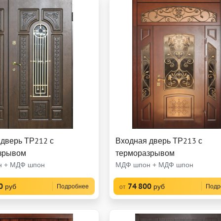
 дверь ТР212 с
Входная дверь ТР213 с
зрывом
терморазрывом
 + МДФ шпон
МДФ шпон + МДФ шпон
0
74 800
руб
руб
Подробнее
Подр
от