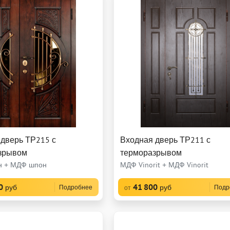
 дверь ТР215 с
Входная дверь ТР211 с
зрывом
терморазрывом
 + МДФ шпон
МДФ Vinorit + МДФ Vinorit
0
41 800
руб
руб
Подробнее
Подр
от