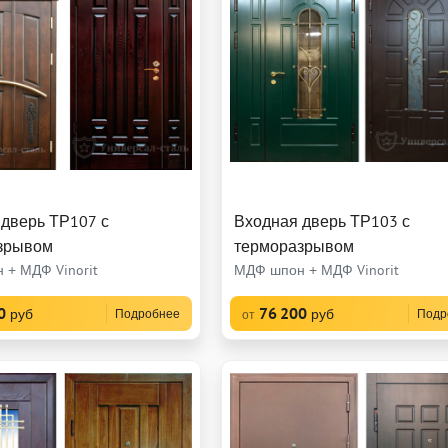
 дверь ТР107 с
Входная дверь ТР103 с
зрывом
терморазрывом
 + МДФ Vinorit
МДФ шпон + МДФ Vinorit
0
76 200
руб
руб
Подробнее
Подр
от