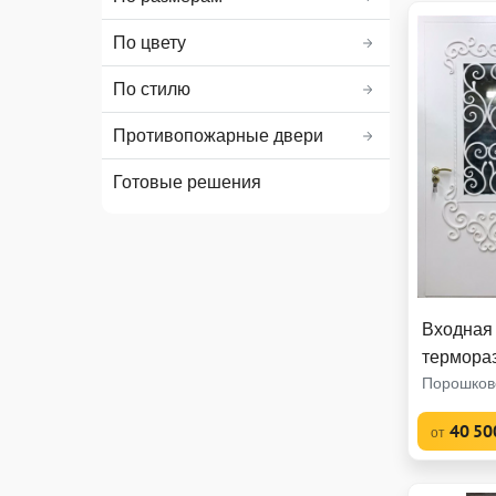
По цвету
По стилю
Противопожарные двери
Готовые решения
Входная
термора
Порошков
40 50
от