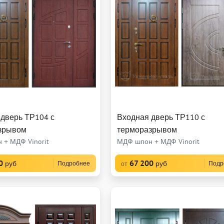
 дверь ТР104 с
Входная дверь ТР110 с
зрывом
терморазрывом
 + МДФ Vinorit
МДФ шпон + МДФ Vinorit
0
67 200
руб
руб
Подробнее
Подр
от