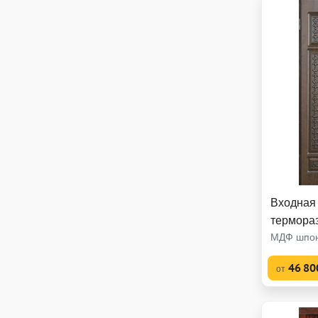
Входная
термора
МДФ шпон
46 80
от