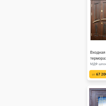
Входная
термора
МДФ шпон
67 20
от