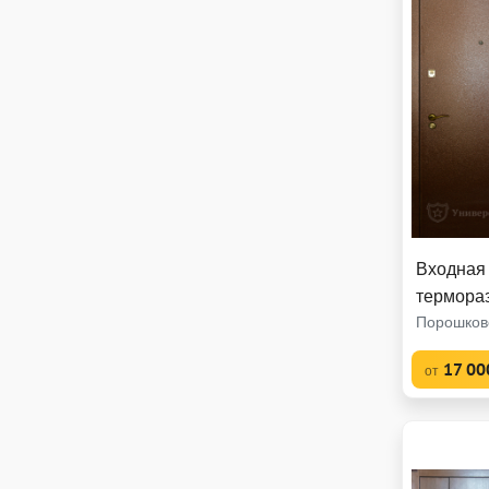
Входная
термора
Порошков
17 00
от