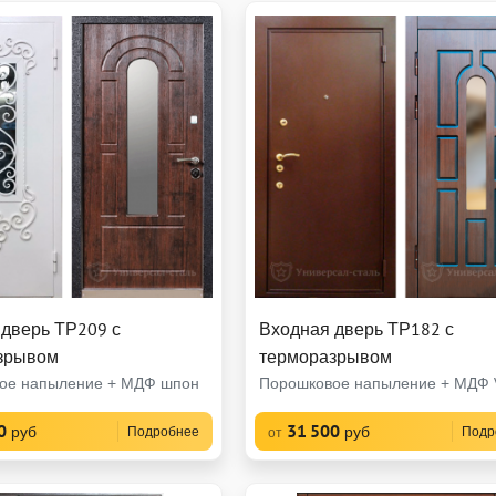
 дверь ТР209 с
Входная дверь ТР182 с
зрывом
терморазрывом
ое напыление + МДФ шпон
Порошковое напыление + МДФ V
0
31 500
руб
руб
Подробнее
Подр
от