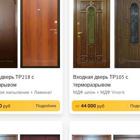
 дверь ТР218 с
Входная дверь ТР105 с
зрывом
терморазрывом
ое напыление + Ламинат
МДФ шпон + МДФ Vinorit
0
44 000
руб
руб
Подробнее
Подр
от