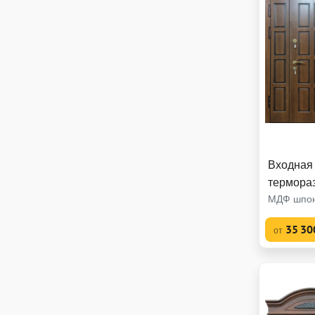
Входная
термора
МДФ шпон
35 30
от