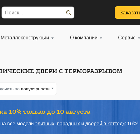
Заказат
Металлоконструкции
О компании
Сервис
ЛИЧЕСКИЕ ДВЕРИ С ТЕРМОРАЗРЫВОМ
дочить по
популярности
а 10% только до 10 августа
 на все модели
элитных
,
парадных
и
дверей в коттедж
10%! 