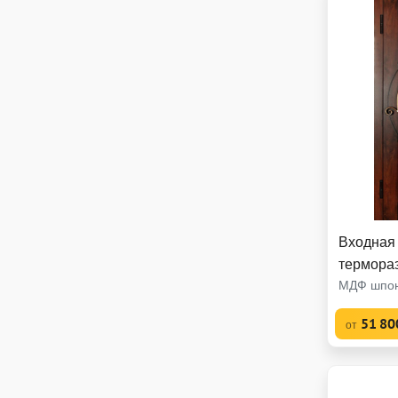
Входная
термора
МДФ шпон
51 80
от