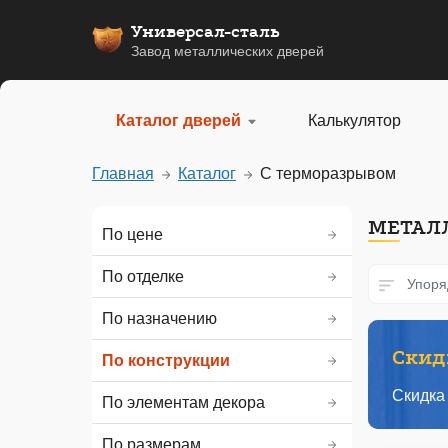
Универсал-сталь
Завод металлических дверей
Каталог дверей
Калькулятор
Главная
Каталог
С терморазрывом
МЕТАЛ
По цене
По отделке
Упоря
По назначению
Скидк
По конструкции
Скидка
По элементам декора
По размерам