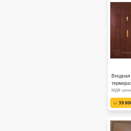
Входная
термора
МДФ шпон
39 80
от