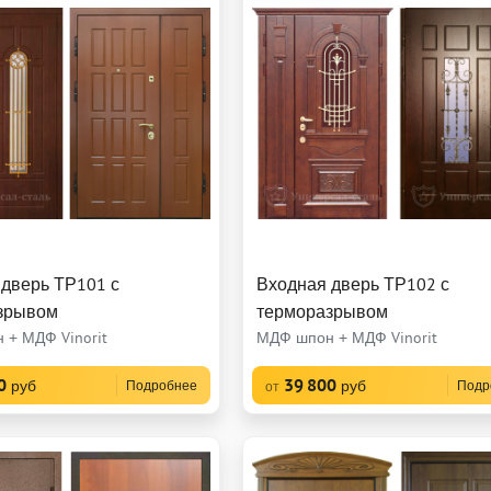
 дверь ТР101 с
Входная дверь ТР102 с
зрывом
терморазрывом
 + МДФ Vinorit
МДФ шпон + МДФ Vinorit
0
39 800
руб
руб
Подробнее
Подр
от