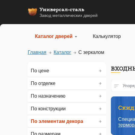
Универсал-сталь
Завод металлических дверей
Каталог дверей
Калькулятор
Главная
Каталог
С зеркалом
ВХОДНЫ
По цене
По отделке
Упоря
По назначению
Скидк
По конструкции
Специа
По элементам декора
термор
По размерам