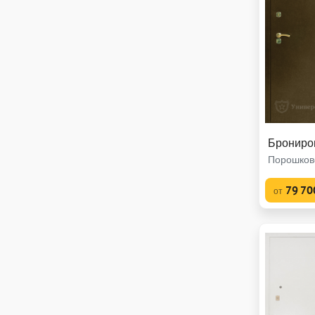
Брониро
Порошков
79 70
от