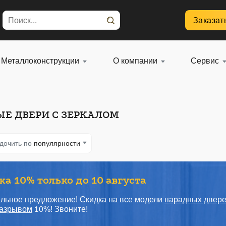
Заказат
Металлоконструкции
О компании
Сервис
Е ДВЕРИ С ЗЕРКАЛОМ
дочить по
популярности
а 10% только до 10 августа
льное предложение! Скидка на все модели
парадных двер
азрывом
10%! Звоните!