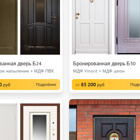
ванная дверь Б24
Бронированная дверь Б30
ое напыление + МДФ ПВХ
МДФ Vinorit + МДФ шпон
0
85 200
руб
руб
Подробнее
Подр
от