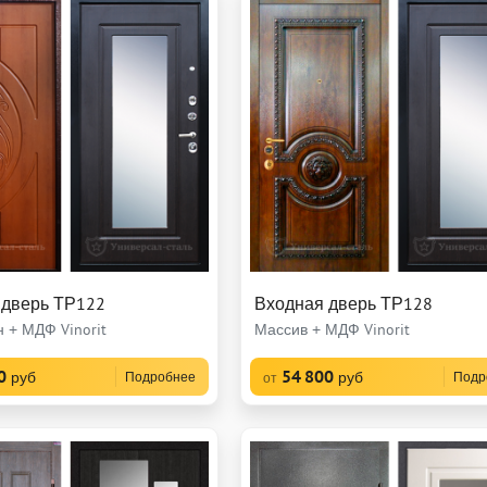
 дверь ТР122
Входная дверь ТР128
 + МДФ Vinorit
Массив + МДФ Vinorit
0
54 800
руб
руб
Подробнее
Подр
от