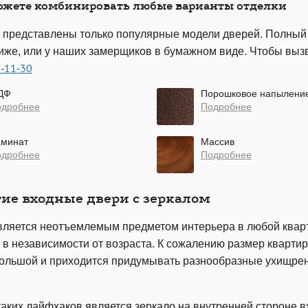
ожете комбинировать любые варианты отделки
е представлены только популярные модели дверей. Полный 
иже, или у наших замерщиков в бумажном виде. Чтобы выз
0-11-30
ДФ
Порошковое напылени
одробнее
Подробнее
аминат
Массив
одробнее
Подробнее
ие входные двери с зеркалом
вляется неотъемлемым предметом интерьера в любой кварт
в независимости от возраста. К сожалению размер квартир,
большой и приходится придумывать разнообразные ухищрения
аких лайфхаков является зеркало на внутренней стороне вх