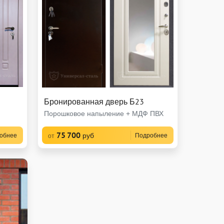
Бронированная дверь Б23
Порошковое напыление + МДФ ПВХ
75 700
руб
обнее
Подробнее
от