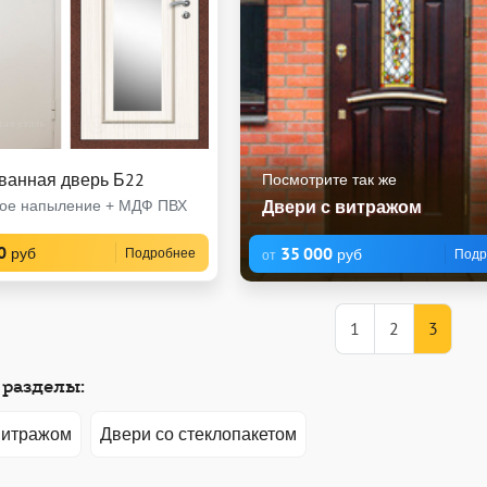
ванная дверь Б22
Посмотрите так же
ое напыление + МДФ ПВХ
Двери с витражом
0
35 000
руб
Подробнее
руб
Подр
от
1
2
3
разделы:
витражом
Двери со стеклопакетом