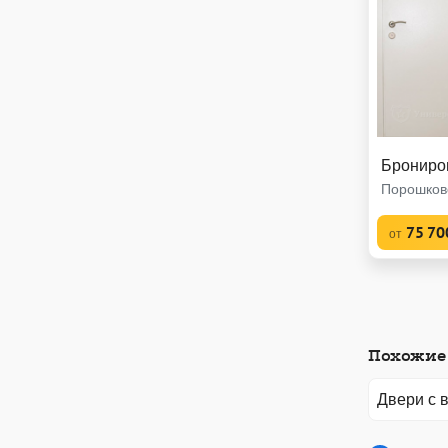
Брониро
Порошков
75 70
от
Похожие 
Двери с 