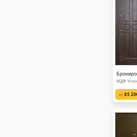
Брониро
МДФ Vinor
85 20
от