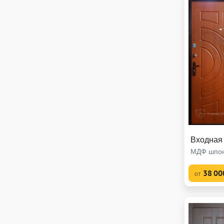
Входная
МДФ шпон
38 00
от