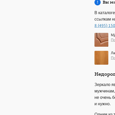
Вы м
В каталог
ссылкам н
8 (495) 15
М
П
Л
П
Недорог
Зеркало я
мужчинам, 
не очень 
и нужно.
Одним из т