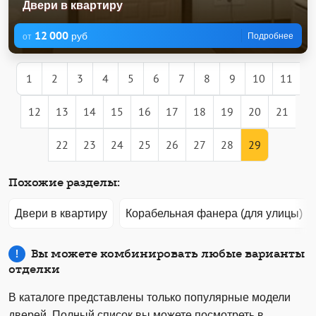
Двери в квартиру
12 000
руб
Подробнее
от
1
2
3
4
5
6
7
8
9
10
11
12
13
14
15
16
17
18
19
20
21
22
23
24
25
26
27
28
29
Похожие разделы:
Двери в квартиру
Корабельная фанера (для улицы)
Вы можете комбинировать любые варианты
отделки
В каталоге представлены только популярные модели
дверей. Полный список вы можете посмотреть в