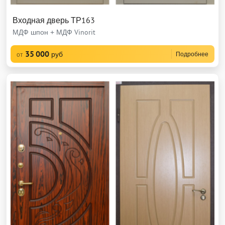
Входная дверь ТР163
МДФ шпон + МДФ Vinorit
35 000
руб
Подробнее
от