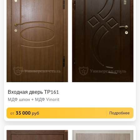
Входная дверь ТР161
МДФ шпон + МДФ Vinorit
35 000
руб
Подробнее
от