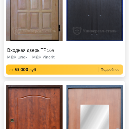
Входная дверь ТР169
МДФ шпон + МДФ Vinorit
35 000
руб
Подробнее
от