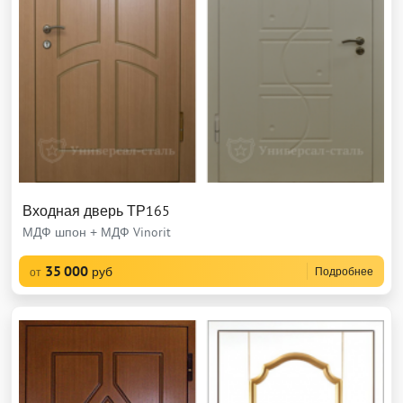
Входная дверь ТР165
МДФ шпон + МДФ Vinorit
35 000
руб
Подробнее
от