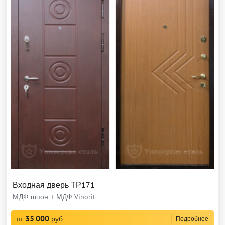
Входная дверь ТР171
МДФ шпон + МДФ Vinorit
35 000
руб
Подробнее
от