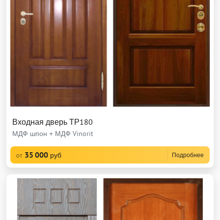
Входная дверь ТР180
МДФ шпон + МДФ Vinorit
35 000
руб
Подробнее
от