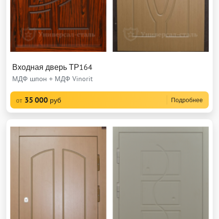
Входная дверь ТР164
МДФ шпон + МДФ Vinorit
35 000
руб
Подробнее
от