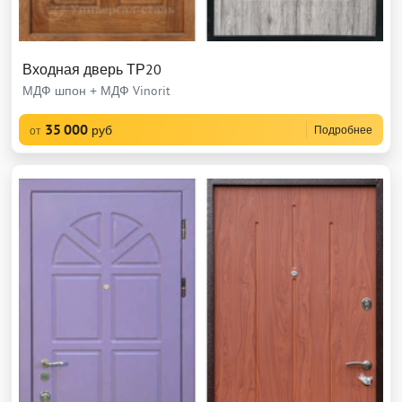
Входная дверь ТР20
МДФ шпон + МДФ Vinorit
35 000
руб
Подробнее
от