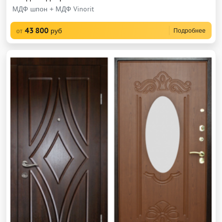
МДФ шпон + МДФ Vinorit
43 800
руб
Подробнее
от