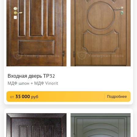
Входная дверь ТР32
МДФ шпон + МДФ Vinorit
35 000
руб
Подробнее
от