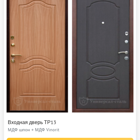
Входная дверь ТР13
МДФ шпон + МДФ Vinorit