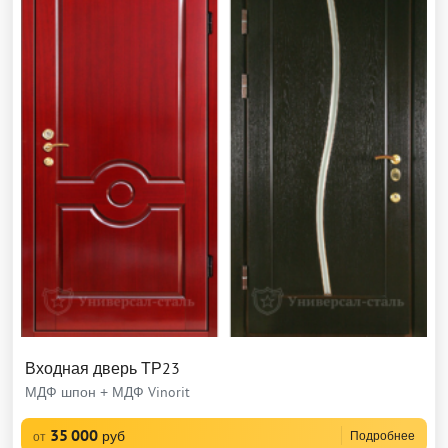
Входная дверь ТР23
МДФ шпон + МДФ Vinorit
35 000
руб
Подробнее
от