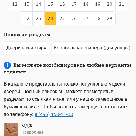
12
13
14
15
16
17
18
19
20
21
22
23
24
25
26
27
28
29
Похожие разделы:
Двери в квартиру
Корабельная фанера (для улицы)
Вы можете комбинировать любые варианты
отделки
В каталоге представлены только популярные модели
дверей. Полный список вы можете посмотреть в
разделах по ссылкам ниже, или у наших замерщиков в
бумажном виде. Чтобы вызвать замерщика позвоните
по телефону:
8 (495) 150-11-30
МДФ
Подробнее