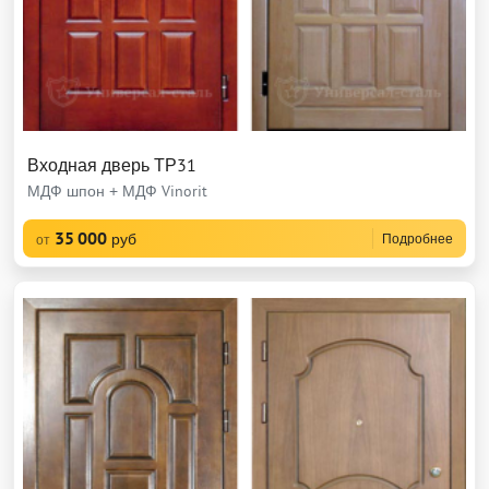
Входная дверь ТР31
МДФ шпон + МДФ Vinorit
35 000
руб
Подробнее
от