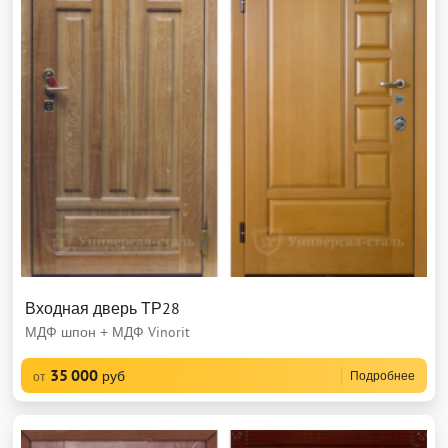
Входная дверь ТР28
МДФ шпон + МДФ Vinorit
35 000
руб
Подробнее
от