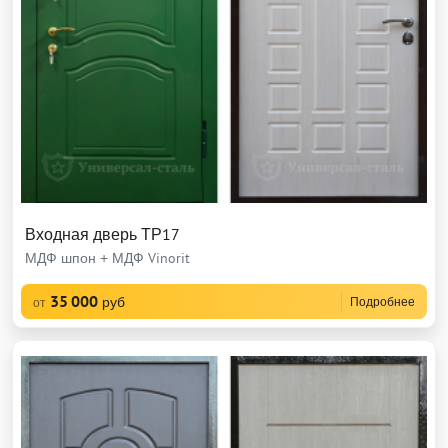
Входная дверь ТР17
МДФ шпон + МДФ Vinorit
35 000
руб
Подробнее
от