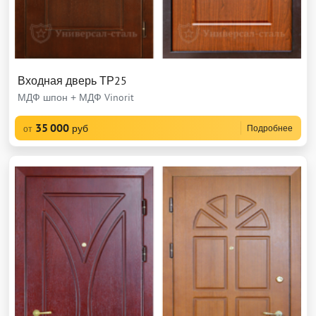
Входная дверь ТР25
МДФ шпон + МДФ Vinorit
35 000
руб
Подробнее
от