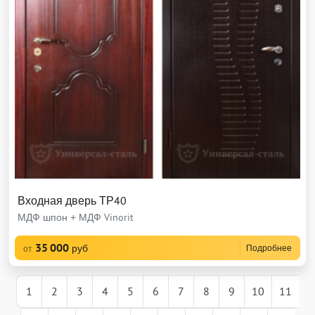
Входная дверь ТР40
МДФ шпон + МДФ Vinorit
35 000
руб
Подробнее
от
1
2
3
4
5
6
7
8
9
10
11