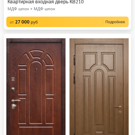
Квартирная входная дверь КВ210
МДФ шпон + МДФ шпон
27 000
руб
Подробнее
от