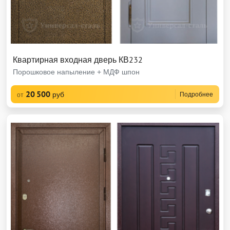
Квартирная входная дверь КВ232
Порошковое напыление + МДФ шпон
20 500
руб
Подробнее
от