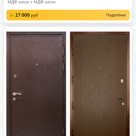
МДФ шпон + МДФ шпон
27 000
руб
Подробнее
от