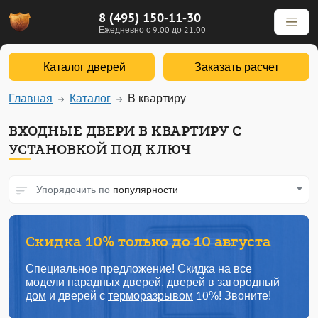
8 (495) 150-11-30
Ежедневно с 9:00 до 21:00
Каталог дверей
Заказать расчет
Главная
Каталог
В квартиру
ВХОДНЫЕ ДВЕРИ В КВАРТИРУ С
УСТАНОВКОЙ ПОД КЛЮЧ
Упорядочить по
популярности
Скидка 10% только до 10 августа
Специальное предложение! Скидка на все
модели
парадных дверей
, дверей в
загородный
дом
и дверей с
терморазрывом
10%! Звоните!