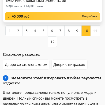
№32 EI60 с коваными элементами
МДФ шпон + МДФ шпон
45 000
руб
Подробнее
от
1
2
3
4
5
6
7
8
9
10
11
12
Похожие разделы:
Двери со стеклопакетом
Двери с витражом
Вы можете комбинировать любые варианты
отделки
В каталоге представлены только популярные модели
дверей. Полный список вы можете посмотреть в
разделах по ссылкам ниже, или у наших замерщиков в