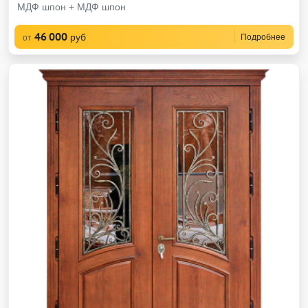
МДФ шпон + МДФ шпон
46 000
руб
Подробнее
от