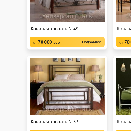
Кованая кровать №49
Кован
70 000
70
руб
Подробнее
от
от
Кованая кровать №53
Кован