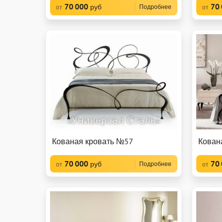
70 000
70
руб
Подробнее
от
от
Кованая кровать №57
Кован
70 000
70
руб
Подробнее
от
от