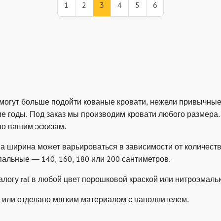
1
2
3
4
5
6
 могут больше подойти кованые кровати, нежели привычны
ие годы. Под заказ мы производим кровати любого размера
по вашим эскизам.
 а ширина может варьироваться в зависимости от количест
пальные — 140, 160, 180 или 200 сантиметров.
логу ral в любой цвет порошковой краской или нитроэмаль
 или отделано мягким материалом с наполнителем.