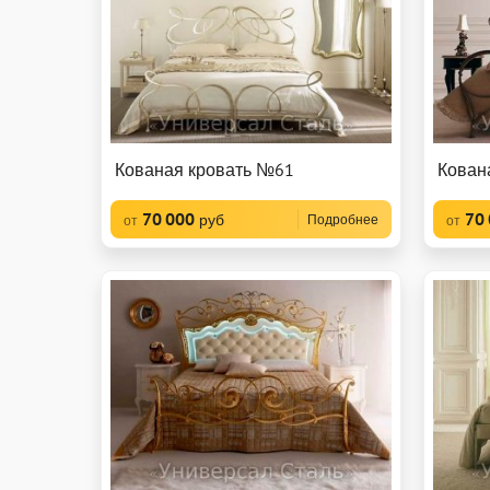
Кованая кровать №61
Кован
70 000
70
руб
Подробнее
от
от