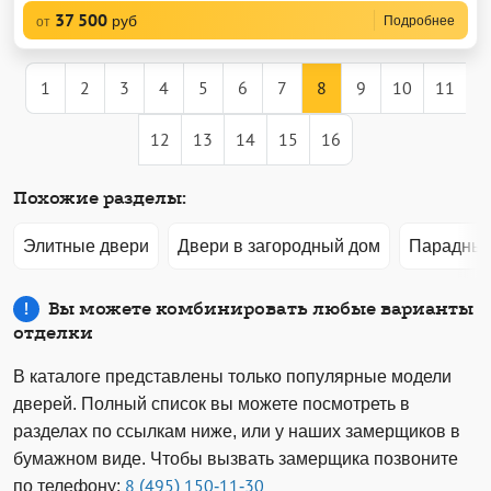
37 500
руб
Подробнее
от
1
2
3
4
5
6
7
8
9
10
11
12
13
14
15
16
Похожие разделы:
Элитные двери
Двери в загородный дом
Парадные
Вы можете комбинировать любые варианты
отделки
В каталоге представлены только популярные модели
дверей. Полный список вы можете посмотреть в
разделах по ссылкам ниже, или у наших замерщиков в
бумажном виде. Чтобы вызвать замерщика позвоните
по телефону:
8 (495) 150-11-30