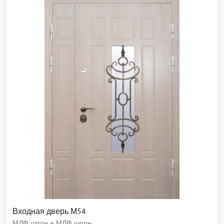
Входная дверь М54
МДФ шпон + МДФ шпон