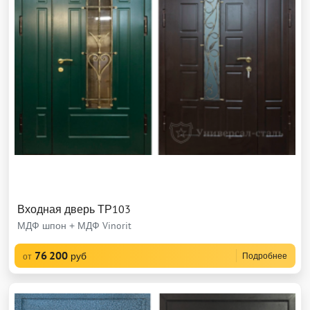
Входная дверь ТР103
МДФ шпон + МДФ Vinorit
76 200
руб
Подробнее
от