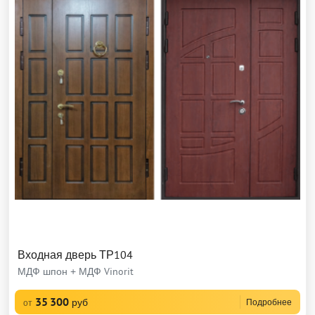
Входная дверь ТР104
МДФ шпон + МДФ Vinorit
35 300
руб
Подробнее
от