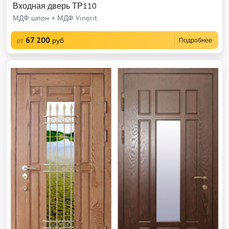
Входная дверь ТР110
МДФ шпон + МДФ Vinorit
67 200
руб
Подробнее
от