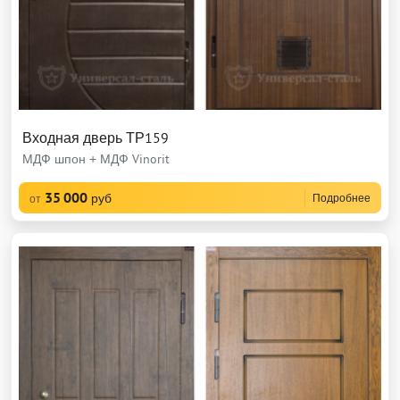
Входная дверь ТР159
МДФ шпон + МДФ Vinorit
35 000
руб
Подробнее
от