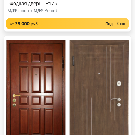
Входная дверь ТР176
МДФ шпон + МДФ Vinorit
35 000
руб
Подробнее
от