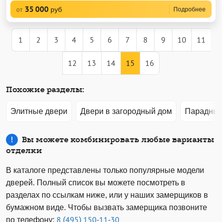
35 000
руб
Подробнее
от
1
2
3
4
5
6
7
8
9
10
11
12
13
14
15
16
Похожие разделы:
Элитные двери
Двери в загородный дом
Парадные
Вы можете комбинировать любые варианты
отделки
В каталоге представлены только популярные модели
дверей. Полный список вы можете посмотреть в
разделах по ссылкам ниже, или у наших замерщиков в
бумажном виде. Чтобы вызвать замерщика позвоните
по телефону:
8 (495) 150-11-30