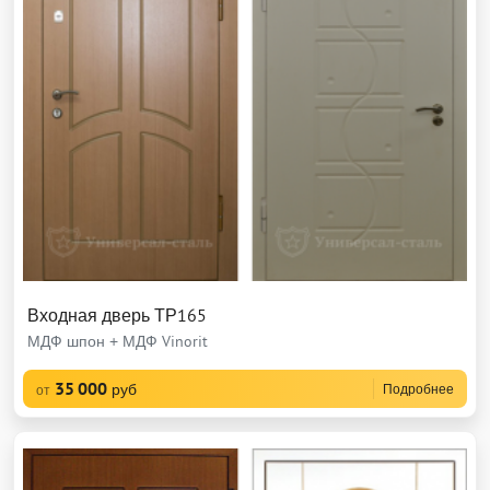
Входная дверь ТР165
МДФ шпон + МДФ Vinorit
35 000
руб
Подробнее
от