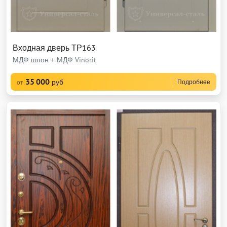
Входная дверь ТР163
МДФ шпон + МДФ Vinorit
35 000
руб
Подробнее
от