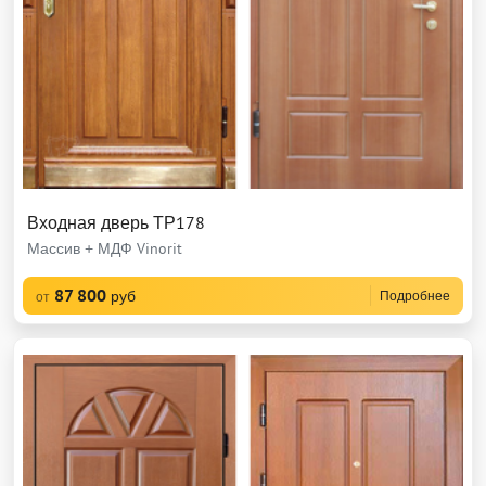
Входная дверь ТР178
Массив + МДФ Vinorit
87 800
руб
Подробнее
от