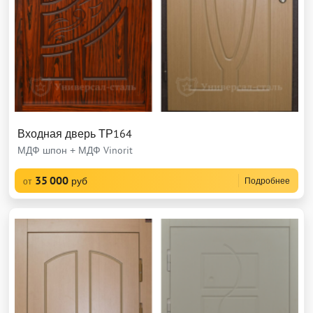
Входная дверь ТР164
МДФ шпон + МДФ Vinorit
35 000
руб
Подробнее
от