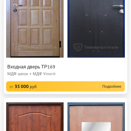
Входная дверь ТР169
МДФ шпон + МДФ Vinorit
35 000
руб
Подробнее
от