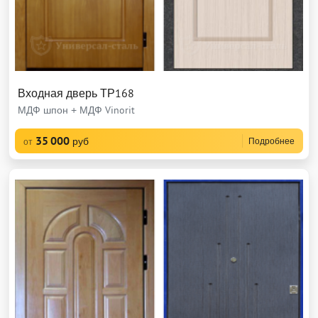
Входная дверь ТР168
МДФ шпон + МДФ Vinorit
35 000
руб
Подробнее
от