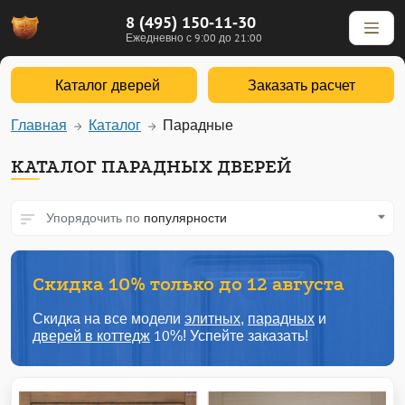
8 (495) 150-11-30
Ежедневно с 9:00 до 21:00
Каталог дверей
Заказать расчет
Главная
Каталог
Парадные
КАТАЛОГ ПАРАДНЫХ ДВЕРЕЙ
Упорядочить по
популярности
Скидка 10% только до 12 августа
Скидка на все модели
элитных
,
парадных
и
дверей в коттедж
10%! Успейте заказать!