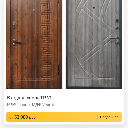
Входная дверь ТР82
МДФ шпон + МДФ Vinorit
52 000
руб
Подробнее
от