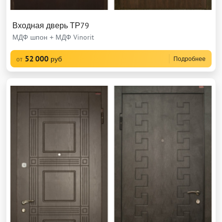
Входная дверь ТР79
МДФ шпон + МДФ Vinorit
52 000
руб
Подробнее
от