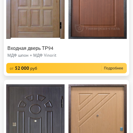
Входная дверь ТР94
МДФ шпон + МДФ Vinorit
52 000
руб
Подробнее
от