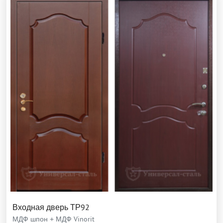
Входная дверь ТР92
МДФ шпон + МДФ Vinorit