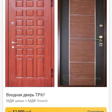
Входная дверь ТР87
МДФ шпон + МДФ Vinorit
52 000
руб
Подробнее
от