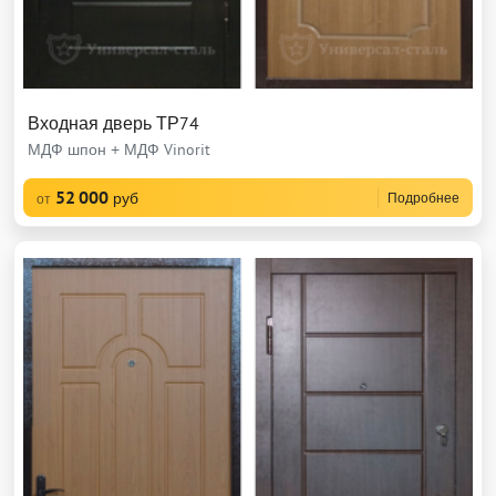
Входная дверь ТР74
МДФ шпон + МДФ Vinorit
52 000
руб
Подробнее
от