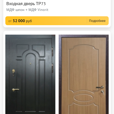
Входная дверь ТР73
МДФ шпон + МДФ Vinorit
52 000
руб
Подробнее
от