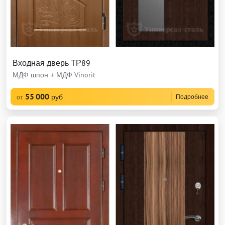
Входная дверь ТР89
МДФ шпон + МДФ Vinorit
55 000
руб
Подробнее
от