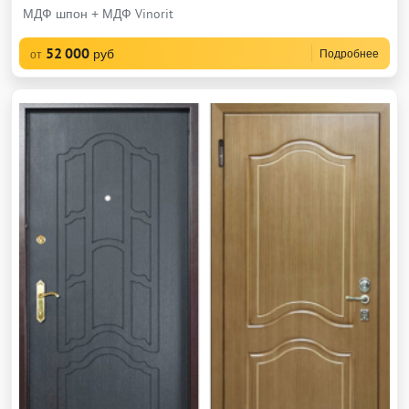
МДФ шпон + МДФ Vinorit
52 000
руб
Подробнее
от