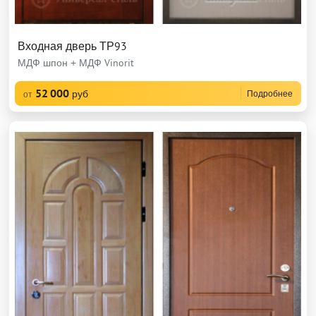
Входная дверь ТР93
МДФ шпон + МДФ Vinorit
52 000
руб
Подробнее
от