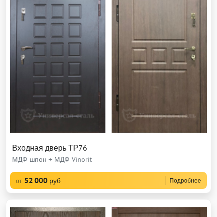
Входная дверь ТР76
МДФ шпон + МДФ Vinorit
52 000
руб
Подробнее
от