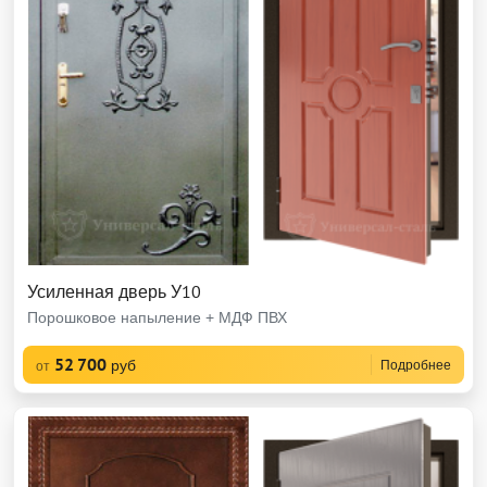
Усиленная дверь У10
Порошковое напыление + МДФ ПВХ
52 700
руб
Подробнее
от