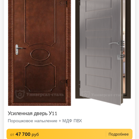
Усиленная дверь У11
Порошковое напыление + МДФ ПВХ
47 700
руб
Подробнее
от