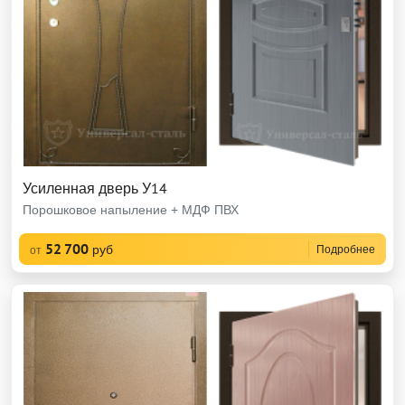
Усиленная дверь У14
Порошковое напыление + МДФ ПВХ
52 700
руб
Подробнее
от