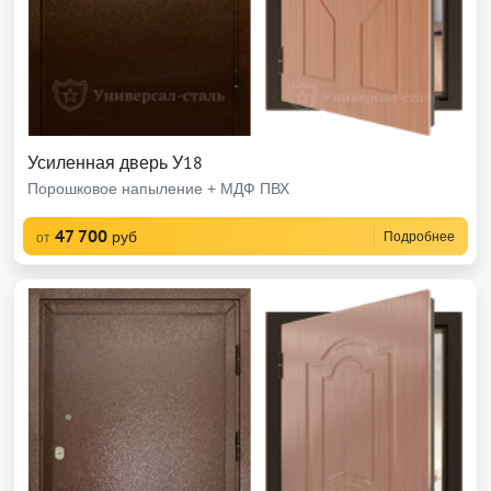
Усиленная дверь У18
Порошковое напыление + МДФ ПВХ
47 700
руб
Подробнее
от