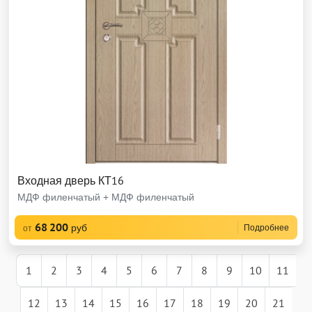
Входная дверь КТ16
МДФ филенчатый + МДФ филенчатый
68 200
руб
Подробнее
от
1
2
3
4
5
6
7
8
9
10
11
12
13
14
15
16
17
18
19
20
21