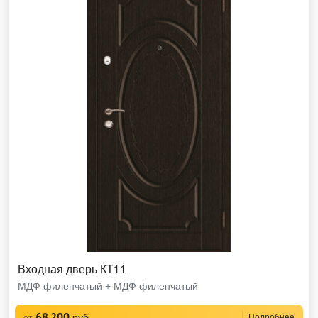
Входная дверь КТ11
МДФ филенчатый + МДФ филенчатый
68 200
руб
Подробнее
от