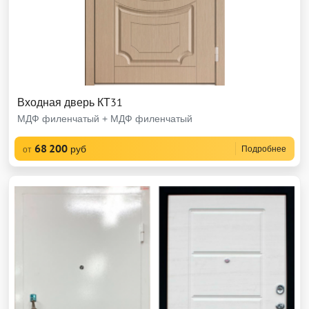
Входная дверь КТ31
МДФ филенчатый + МДФ филенчатый
68 200
руб
Подробнее
от