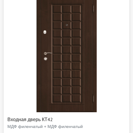
Входная дверь КТ42
МДФ филенчатый + МДФ филенчатый