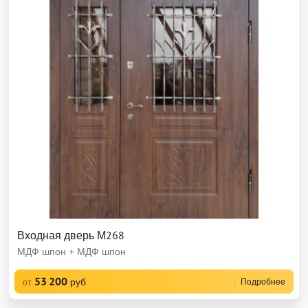
Входная дверь М268
МДФ шпон + МДФ шпон
53 200
руб
Подробнее
от