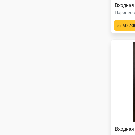
Входная
Порошков
50 70
от
Входная