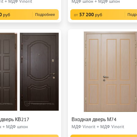
it + МДФ Vinorit
МДФ шпон + МДФ шпон
0
57 200
руб
руб
Подробнее
Подр
от
 дверь КВ217
Входная дверь М74
 + МДФ шпон
МДФ Vinorit + МДФ Vinorit