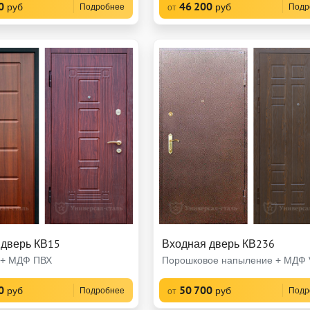
0
46 200
руб
руб
Подробнее
Подр
от
 дверь КВ15
Входная дверь КВ236
+ МДФ ПВХ
Порошковое напыление + МДФ V
0
50 700
руб
руб
Подробнее
Подр
от