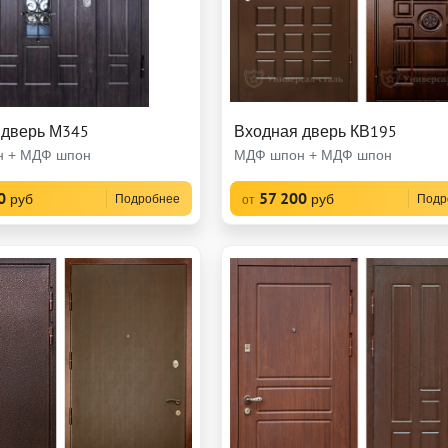
 дверь М345
Входная дверь КВ195
 + МДФ шпон
МДФ шпон + МДФ шпон
0
57 200
руб
руб
Подробнее
Подр
от