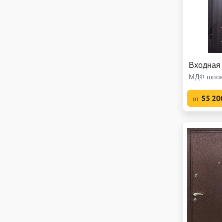
Входная
МДФ шпон
55 20
от