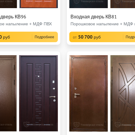
 дверь КВ96
Входная дверь КВ81
ое напыление + МДФ ПВХ
Порошковое напыление + МДФ
0
50 700
руб
руб
Подробнее
Подр
от