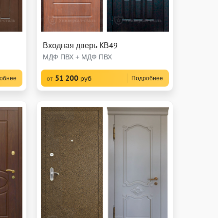
Входная дверь КВ49
МДФ ПВХ + МДФ ПВХ
51 200
руб
обнее
Подробнее
от