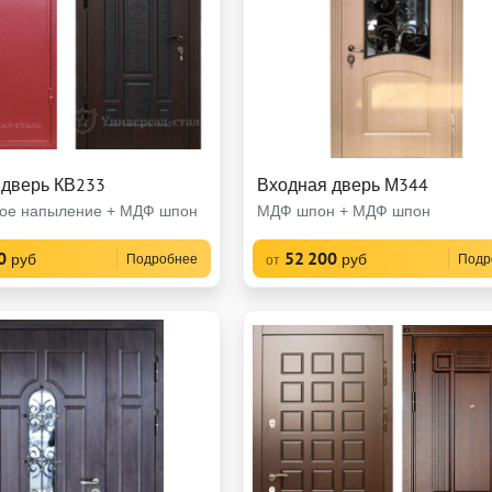
 дверь КВ233
Входная дверь М344
ое напыление + МДФ шпон
МДФ шпон + МДФ шпон
0
52 200
руб
руб
Подробнее
Подр
от