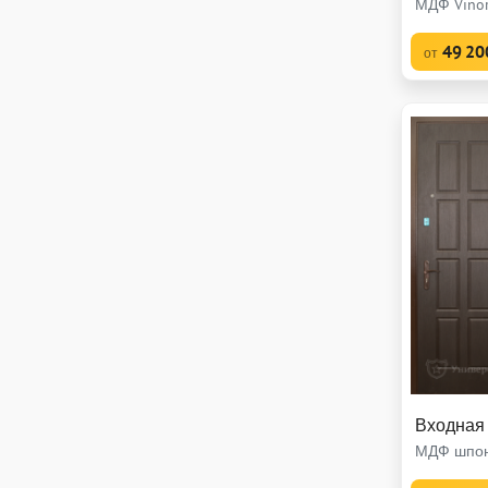
МДФ Vinor
49 20
от
Входная
МДФ шпон