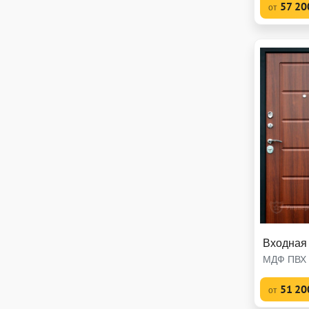
57 20
от
Входная
МДФ ПВХ 
51 20
от