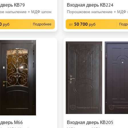
 дверь КВ79
Входная дверь КВ224
ое напыление + МДФ шпон
Порошковое напыление + МДФ
0
50 700
руб
руб
Подробнее
Подр
от
 дверь М66
Входная дверь КВ205