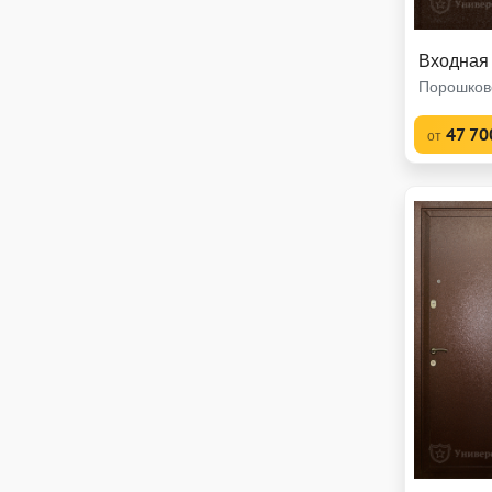
Входная
Порошков
47 70
от