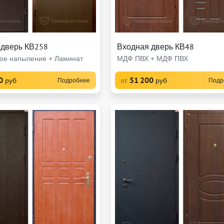
 дверь КВ258
Входная дверь КВ48
ое напыление + Ламинат
МДФ ПВХ + МДФ ПВХ
0
51 200
руб
руб
Подробнее
Подр
от