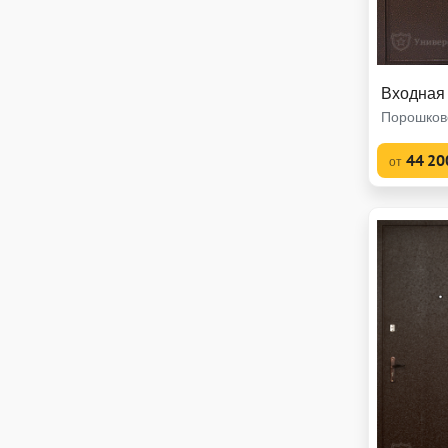
Входная
Порошков
44 20
от