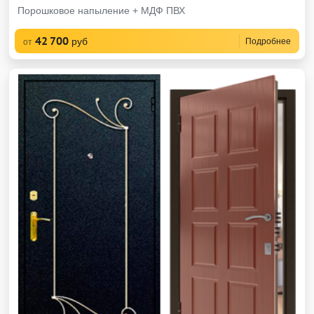
Порошковое напыление + МДФ ПВХ
42 700
руб
Подробнее
от