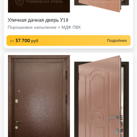
Уличная дачная дверь У18
Порошковое напыление + МДФ ПВХ
37 700
руб
Подробнее
от