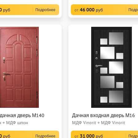
0
46 000
руб
руб
Подробнее
Подр
от
 дачная дверь М140
Дачная входная дверь М16
 + МДФ шпон
МДФ Vinorit + МДФ Vinorit
0
31 000
руб
руб
Подробнее
Подр
от