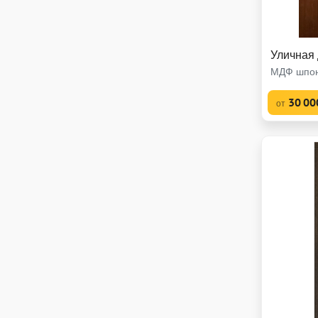
Уличная
МДФ шпон
30 00
от