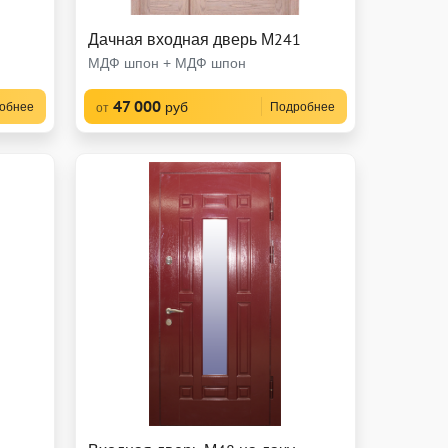
Дачная входная дверь М241
МДФ шпон + МДФ шпон
47 000
руб
обнее
Подробнее
от