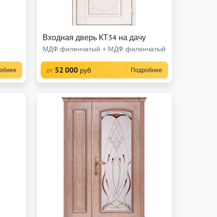
Входная дверь КТ34 на дачу
МДФ филенчатый + МДФ филенчатый
52 000
руб
обнее
Подробнее
от