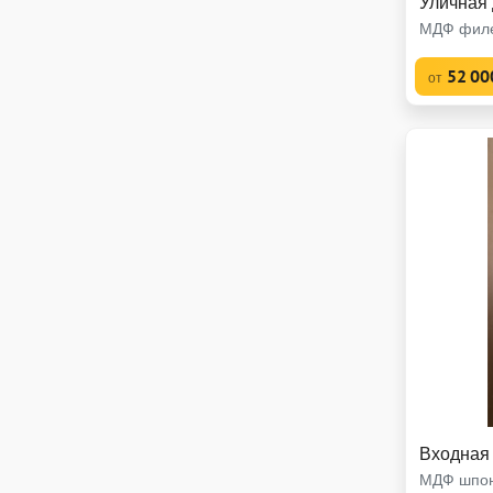
Уличная 
МДФ филе
52 00
от
Входная 
МДФ шпон