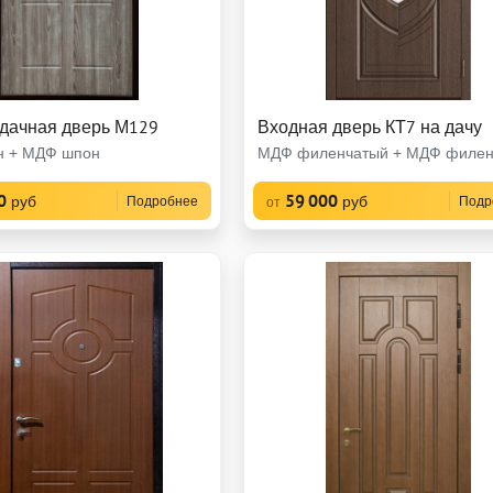
 дачная дверь М129
Входная дверь КТ7 на дачу
 + МДФ шпон
МДФ филенчатый + МДФ филен
0
59 000
руб
руб
Подробнее
Подр
от