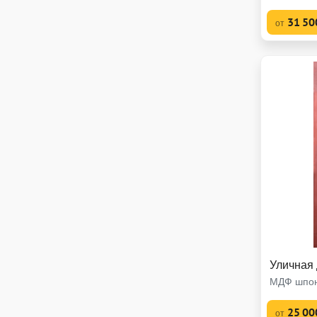
31 50
от
Уличная
МДФ шпон
25 00
от