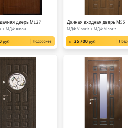
 дачная дверь М127
Дачная входная дверь М53
 + МДФ шпон
МДФ Vinorit + МДФ Vinorit
0
25 700
руб
руб
Подробнее
Подр
от