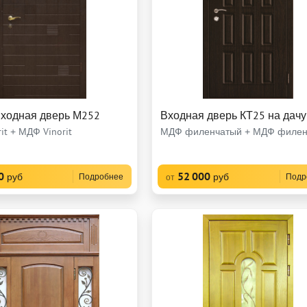
входная дверь М252
Входная дверь КТ25 на дачу
it + МДФ Vinorit
МДФ филенчатый + МДФ филен
0
52 000
руб
руб
Подробнее
Подр
от