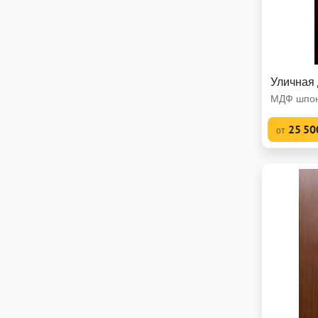
Уличная
МДФ шпон
25 50
от