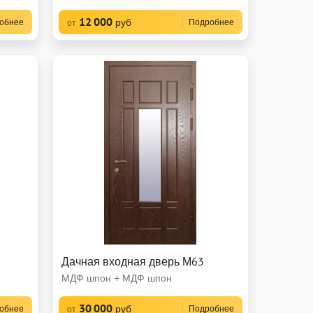
12 000
руб
обнее
Подробнее
от
Дачная входная дверь М63
МДФ шпон + МДФ шпон
30 000
руб
обнее
Подробнее
от