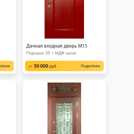
Дачная входная дверь М33
Порошок 3D + МДФ шпон
30 000
руб
обнее
Подробнее
от