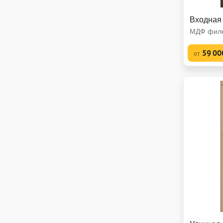
Входная 
МДФ филе
59 00
от