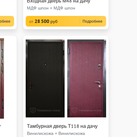
Входная дверь М48 на дачу
МДФ шпон + МДФ шпон
28 500
руб
обнее
Подробнее
от
у
Тамбурная дверь Т118 на дачу
Винилискожа + Винилискожа