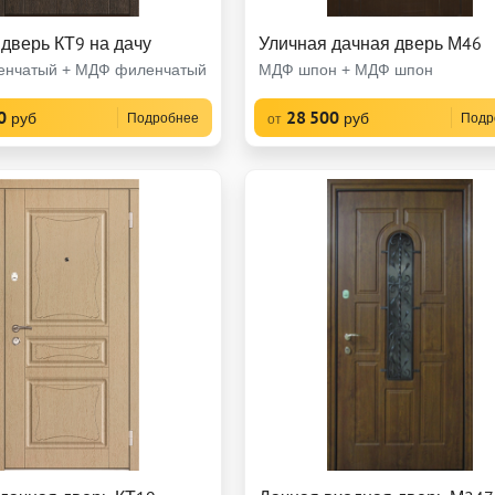
дверь КТ9 на дачу
Уличная дачная дверь М46
нчатый + МДФ филенчатый
МДФ шпон + МДФ шпон
0
28 500
руб
руб
Подробнее
Подр
от