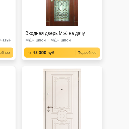
Входная дверь М36 на дачу
чатый
МДФ шпон + МДФ шпон
45 000
руб
обнее
Подробнее
от