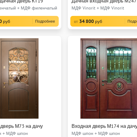
дачная дверь КТ19
Дачная входная дверь М247
нчатый + МДФ филенчатый
МДФ Vinorit + МДФ Vinorit
0
34 800
руб
руб
Подробнее
Подр
от
дверь М73 на дачу
Входная дверь М174 на дач
 + МДФ шпон
МДФ шпон + МДФ шпон