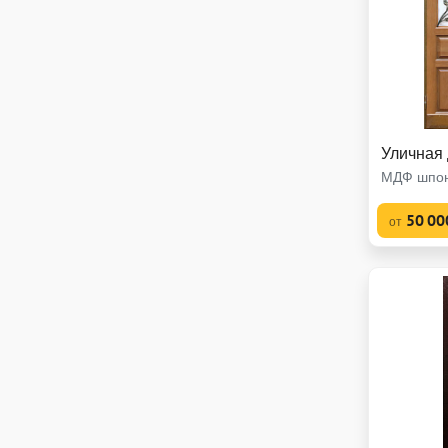
Уличная
МДФ шпон
50 00
от