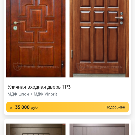
Уличная входная дверь ТР3
МДФ шпон + МДФ Vinorit
35 000
руб
Подробнее
от