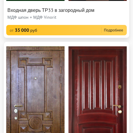
Входная дверь ТР33 в загородный дом
МДФ шпон + МДФ Vinorit
35 000
руб
Подробнее
от