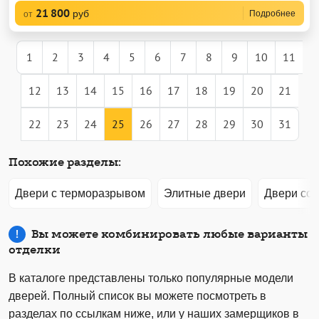
21 800
руб
Подробнее
от
1
2
3
4
5
6
7
8
9
10
11
12
13
14
15
16
17
18
19
20
21
22
23
24
25
26
27
28
29
30
31
Похожие разделы:
Двери с терморазрывом
Элитные двери
Двери со 
Вы можете комбинировать любые варианты
отделки
В каталоге представлены только популярные модели
дверей. Полный список вы можете посмотреть в
разделах по ссылкам ниже, или у наших замерщиков в