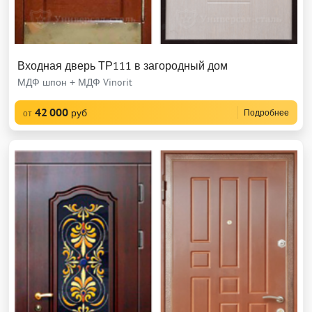
Входная дверь ТР111 в загородный дом
МДФ шпон + МДФ Vinorit
42 000
руб
Подробнее
от