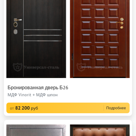
Бронированная дверь Б26
МДФ Vinorit + МДФ шпон
82 200
руб
Подробнее
от