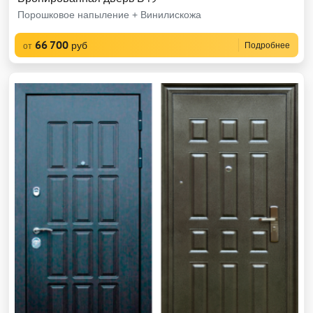
Порошковое напыление + Винилискожа
66 700
руб
Подробнее
от